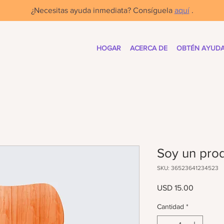
¿Necesitas ayuda inmediata? Consíguela
aquí
.
HOGAR
ACERCA DE
OBTÉN AYUD
Soy un pro
SKU: 36523641234523
Precio
USD 15.00
Cantidad
*