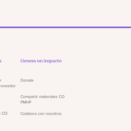
s
Genera un impacto
r
Donate
proveedor
Compartir materiales CO
PMHP
e CO
Colabora con nosotros