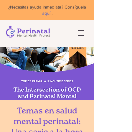
¿Necesitas ayuda inmediata? Consíguela
aquí
.
Temas en salud
mental perinatal: