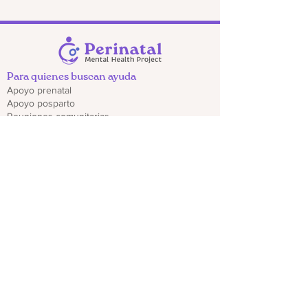
Para quienes buscan ayuda
Apoyo prenatal
Apoyo posparto
Reuniones comunitarias
Programe una llamada de bienvenida
Obtén ayuda de emergencia
Recursos locales para padres y parejas
Encuentra recursos
Para profesionales
Regístrate para recibir actualizaciones del
proveedor
Capacitaciones y seminarios web
Descargar folletos de CO PMHP
Genera un impacto
Donate