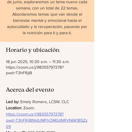
de junio, exploraremos un tema nuevo cada
semana, con un total de 22 temas.
Abordaremos temas que van desde el
bienestar mental y emocional hasta el
autocuidado y la recuperación, pasando por
la nutrición para ti y para ti.
Horario y ubicación
18 jun 2025, 10:30 a.m. – 11:30 a.m.
https://zoom.us/j/98355797278?
pwd=T3hFRjlB
Acerca del evento
Led by: 
Emely Romero, LCSW, CLC
Location: 
Zoom: 
https://zoom.us/j/98355797278?
pwd=T3hFRjlBNldUMFhOM0dNRVN6K1B5Zz
09