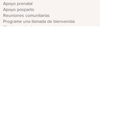
Apoyo prenatal
Apoyo posparto
Reuniones comunitarias
Programe una llamada de bienvenida
Obtén ayuda de emergencia
Recursos locales para padres y parejas
Encuentra recursos
Para profesionales
Regístrate para recibir actualizaciones del
proveedor
Capacitaciones y seminarios web
Descargar folletos de CO PMHP
Genera un impacto
Donate
Compartir materiales CO PMHP
Colabora con nosotros
Descargo de responsabilidad
política de privacidad