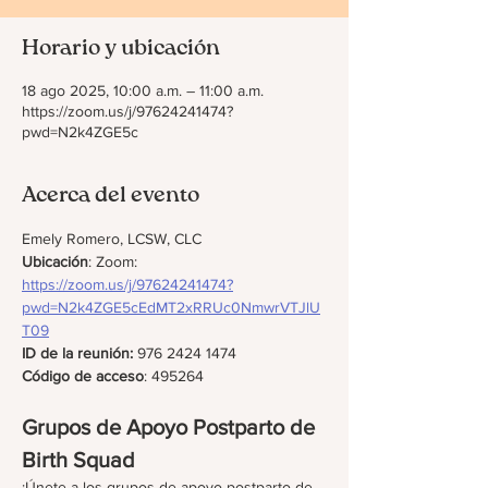
Horario y ubicación
18 ago 2025, 10:00 a.m. – 11:00 a.m.
https://zoom.us/j/97624241474?
pwd=N2k4ZGE5c
Acerca del evento
Emely Romero, LCSW, CLC
Ubicación
: Zoom: 
https://zoom.us/j/97624241474?
pwd=N2k4ZGE5cEdMT2xRRUc0NmwrVTJlU
T09
ID de la reunión: 
976 2424 1474
Código de acceso
: 495264
Grupos de Apoyo Postparto de 
Birth Squad
¡Únete a los grupos de apoyo postparto de 