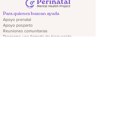
Para quienes buscan ayuda
Apoyo prenatal
Apoyo posparto
Reuniones comunitarias
Programe una llamada de bienvenida
Obtén ayuda de emergencia
Recursos locales para padres y parejas
Encuentra recursos
Para profesionales
Regístrate para recibir actualizaciones del
proveedor
Capacitaciones y seminarios web
Descargar folletos de CO PMHP
Genera un impacto
Donate
Compartir materiales CO PMHP
Colabora con nosotros