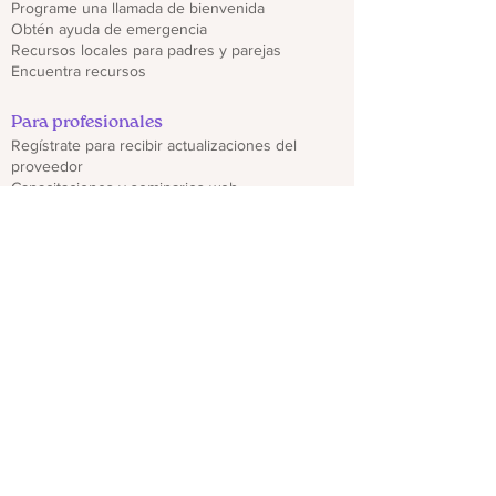
Programe una llamada de bienvenida
Obtén ayuda de emergencia
Recursos locales para padres y parejas
Encuentra recursos
Para profesionales
Regístrate para recibir actualizaciones del
proveedor
Capacitaciones y seminarios web
Descargar folletos de CO PMHP
Genera un impacto
Donate
Compartir materiales CO PMHP
Colabora con nosotros
Descargo de responsabilidad
política de privacidad
hello@copmhp.org