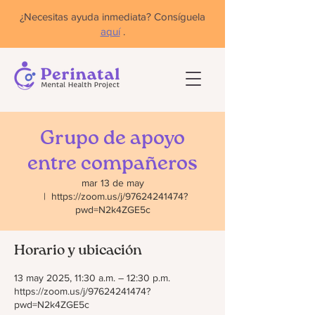
¿Necesitas ayuda inmediata? Consíguela
aquí
.
Grupo de apoyo
entre compañeros
mar 13 de may
  |  
https://zoom.us/j/97624241474?
pwd=N2k4ZGE5c
Horario y ubicación
13 may 2025, 11:30 a.m. – 12:30 p.m.
https://zoom.us/j/97624241474?
pwd=N2k4ZGE5c