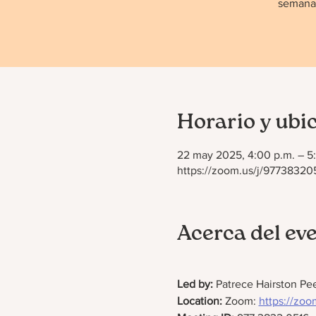
semana 
Horario y ubi
22 may 2025, 4:00 p.m. – 5
https://zoom.us/j/977383
Acerca del ev
Led by: 
Patrece Hairston Pe
Location:
 Zoom: 
https://z