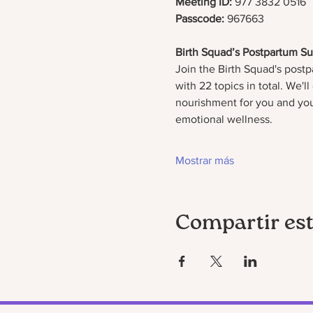
Meeting ID:
 977 3832 0516
Passcode: 
967663
Birth Squad’s Postpartum Su
Join the Birth Squad's postp
with 22 topics in total. We'
nourishment for you and you
emotional wellness.
Mostrar más
Compartir est