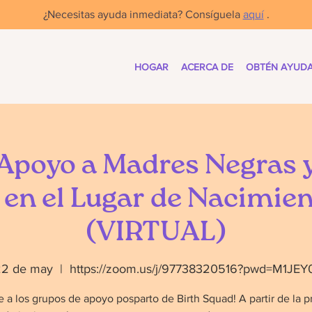
¿Necesitas ayuda inmediata? Consíguela
aquí
.
HOGAR
ACERCA DE
OBTÉN AYUD
Apoyo a Madres Negras 
en el Lugar de Nacimien
(VIRTUAL)
22 de may
  |  
https://zoom.us/j/97738320516?pwd=M1JE
e a los grupos de apoyo posparto de Birth Squad! A partir de la p