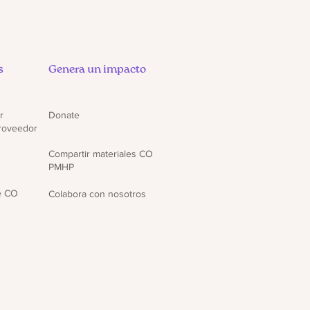
s
Genera un impacto
r
Donate
proveedor
Compartir materiales CO
PMHP
e CO
Colabora con nosotros