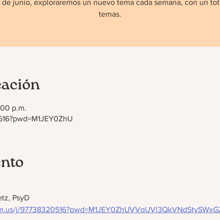
de junio, exploraremos un nuevo tema cada semana, con un tot
temas.
cación
:00 p.m.
20516?pwd=M1JEY0ZhU
ento
etz, PsyD
oom.us/j/97738320516?pwd=M1JEY0ZhUVVqUVl3QkVNdStySWxG