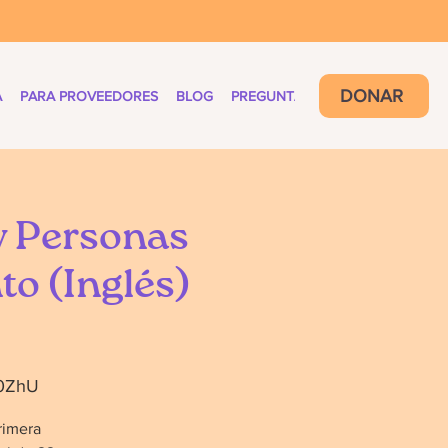
DONAR
A
PARA PROVEEDORES
BLOG
PREGUNTAS FRECUENTES
y Personas
to (Inglés)
Y0ZhU
rimera