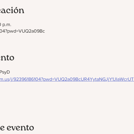
cación
0 p.m.
86104?pwd=VUQ2a09Bc
ento
 PsyD
oom.us/j/92396186104?pwd=VUQ2a09BcUR4YytaNGJjY1JIaWcrU
e evento