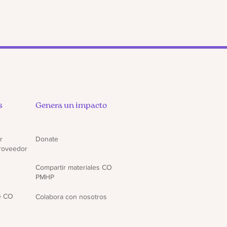
s
Genera un impacto
r
Donate
proveedor
Compartir materiales CO
PMHP
e CO
Colabora con nosotros