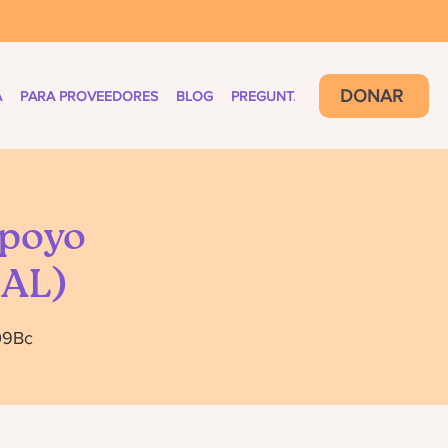
DONAR
A
PARA PROVEEDORES
BLOG
PREGUNTAS FRECUENTES
Apoyo
UAL)
09Bc