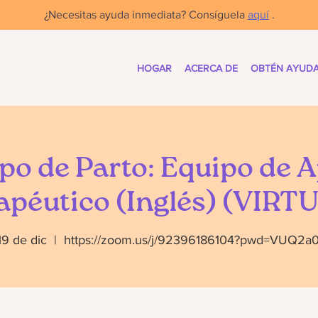
¿Necesitas ayuda inmediata? Consíguela
aquí
.
HOGAR
ACERCA DE
OBTÉN AYUD
po de Parto: Equipo de 
apéutico (Inglés) (VIRT
19 de dic
  |  
https://zoom.us/j/92396186104?pwd=VUQ2a