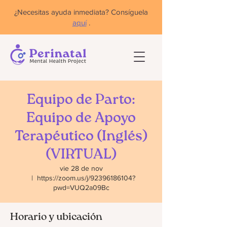
¿Necesitas ayuda inmediata? Consíguela
aquí
.
Equipo de Parto:
Equipo de Apoyo
Terapéutico (Inglés)
(VIRTUAL)
vie 28 de nov
  |  
https://zoom.us/j/92396186104?
pwd=VUQ2a09Bc
Horario y ubicación