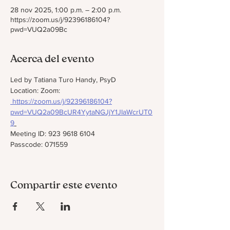
28 nov 2025, 1:00 p.m. – 2:00 p.m.
https://zoom.us/j/92396186104?
pwd=VUQ2a09Bc
Acerca del evento
Led by Tatiana Turo Handy, PsyD
Location: Zoom: 
https://zoom.us/j/92396186104?
pwd=VUQ2a09BcUR4YytaNGJjY1JIaWcrUT0
9
Meeting ID: 923 9618 6104
Passcode: 071559
Compartir este evento