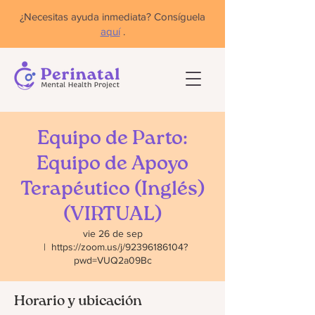
¿Necesitas ayuda inmediata? Consíguela
aquí
.
Equipo de Parto:
Equipo de Apoyo
Terapéutico (Inglés)
(VIRTUAL)
vie 26 de sep
  |  
https://zoom.us/j/92396186104?
pwd=VUQ2a09Bc
Horario y ubicación