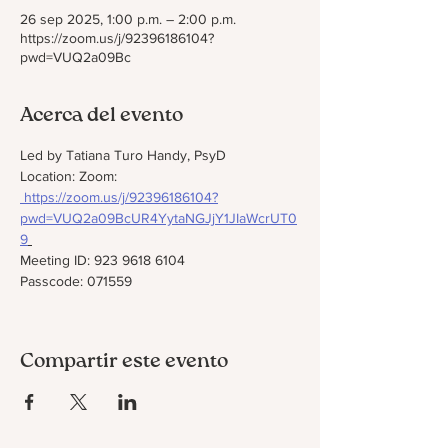
26 sep 2025, 1:00 p.m. – 2:00 p.m.
https://zoom.us/j/92396186104?
pwd=VUQ2a09Bc
Acerca del evento
Led by Tatiana Turo Handy, PsyD
Location: Zoom: 
https://zoom.us/j/92396186104?
pwd=VUQ2a09BcUR4YytaNGJjY1JIaWcrUT0
9
Meeting ID: 923 9618 6104
Passcode: 071559
Compartir este evento