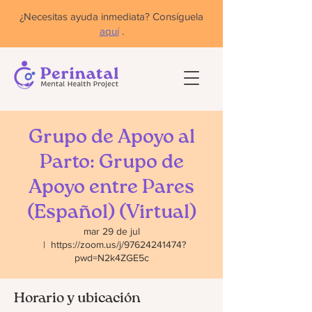
¿Necesitas ayuda inmediata? Consíguela
aquí
.
Grupo de Apoyo al
Parto: Grupo de
Apoyo entre Pares
(Español) (Virtual)
mar 29 de jul
  |  
https://zoom.us/j/97624241474?
pwd=N2k4ZGE5c
Horario y ubicación