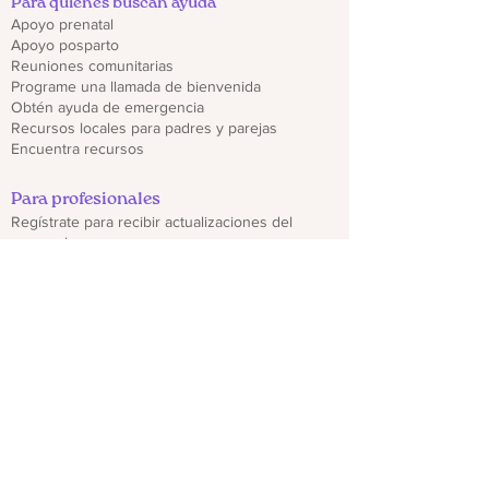
Para quienes buscan ayuda
Apoyo prenatal
Apoyo posparto
Reuniones comunitarias
Programe una llamada de bienvenida
Obtén ayuda de emergencia
Recursos locales para padres y parejas
Encuentra recursos
Para profesionales
Regístrate para recibir actualizaciones del
proveedor
Capacitaciones y seminarios web
Descargar folletos de CO PMHP
Genera un impacto
Donate
Compartir materiales CO PMHP
Colabora con nosotros
Descargo de responsabilidad
política de privacidad