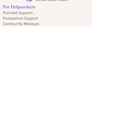
For Helpseekers
Prenatal Support
Postpartum Support
Community Meetups
Schedule a Welcome Call
Get Emergency Help
Local Resources for Dads & Partners
Find Resources
For Professionals
Sign Up for Provider Updates
Trainings & Webinars
Download CO PMHP Flyers
Make an Impact
Donate
Share CO PMHP Materials
Partner With Us
Disclaimer
Privacy Policy