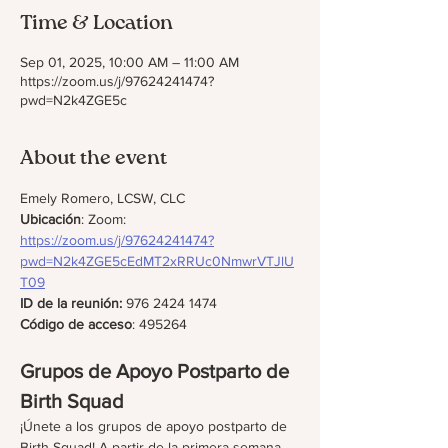
Time & Location
Sep 01, 2025, 10:00 AM – 11:00 AM
https://zoom.us/j/97624241474?
pwd=N2k4ZGE5c
About the event
Emely Romero, LCSW, CLC
Ubicación
: Zoom: 
https://zoom.us/j/97624241474?
pwd=N2k4ZGE5cEdMT2xRRUc0NmwrVTJlU
T09
ID de la reunión: 
976 2424 1474
Código de acceso
: 495264
Grupos de Apoyo Postparto de 
Birth Squad
¡Únete a los grupos de apoyo postparto de 
Birth Squad! A partir de la primera semana 