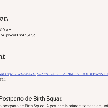
ion
1:00 AM
41474?pwd=N2k4ZGE5c
nt
zoom.us/j/97624241474?pwd=N2k4ZGE5cEdMT2xRRUc0NmwrVTJ
474
ostparto de Birth Squad
o postparto de Birth Squad! A partir de la primera semana de ju