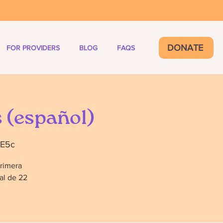
DONATE
FOR PROVIDERS
BLOG
FAQS
 (español)
GE5c
primera
al de 22