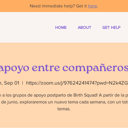
Need immediate help? Get it
here
.
HOME
ABOUT
GET HELP
apoyo entre compañeros
, Sep 01
  |  
https://zoom.us/j/97624241474?pwd=N2k4Z
 a los grupos de apoyo postparto de Birth Squad! A partir de la 
de junio, exploraremos un nuevo tema cada semana, con un tot
temas.