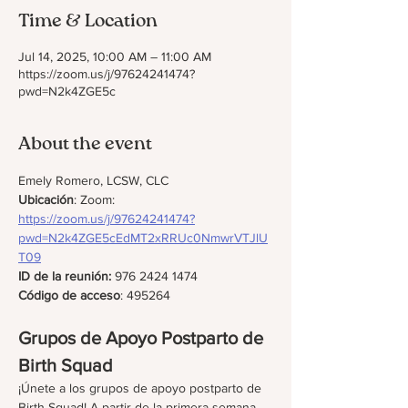
Time & Location
Jul 14, 2025, 10:00 AM – 11:00 AM
https://zoom.us/j/97624241474?
pwd=N2k4ZGE5c
About the event
Emely Romero, LCSW, CLC
Ubicación
: Zoom: 
https://zoom.us/j/97624241474?
pwd=N2k4ZGE5cEdMT2xRRUc0NmwrVTJlU
T09
ID de la reunión: 
976 2424 1474
Código de acceso
: 495264
Grupos de Apoyo Postparto de 
Birth Squad
¡Únete a los grupos de apoyo postparto de 
Birth Squad! A partir de la primera semana 