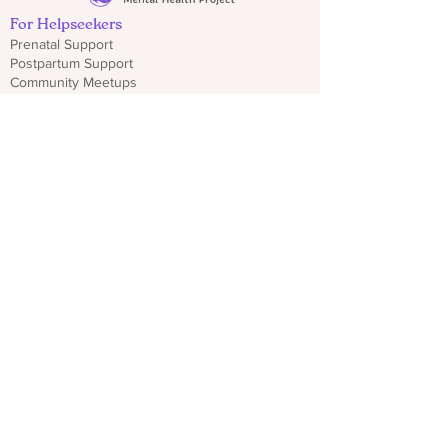
For Helpseekers
Prenatal Support
Postpartum Support
Community Meetups
Schedule a Welcome Call
Get Emergency Help
Local Resources for Dads & Partners
Find Resources
For Professionals
Sign Up for Provider Updates
Trainings & Webinars
Download CO PMHP Flyers
Make an Impact
Donate
Share CO PMHP Materials
Partner With Us
Disclaimer
Privacy Policy