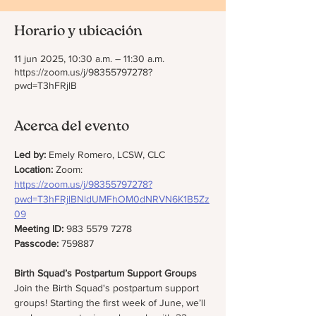
Horario y ubicación
11 jun 2025, 10:30 a.m. – 11:30 a.m.
https://zoom.us/j/98355797278?
pwd=T3hFRjlB
Acerca del evento
Led by:
 Emely Romero, LCSW, CLC
Location: 
Zoom: 
https://zoom.us/j/98355797278?
pwd=T3hFRjlBNldUMFhOM0dNRVN6K1B5Zz
09
Meeting ID:
 983 5579 7278
Passcode:
 759887
Birth Squad’s Postpartum Support Groups 
Join the Birth Squad's postpartum support 
groups! Starting the first week of June, we’ll 