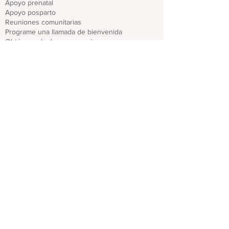
Apoyo prenatal
Apoyo posparto
Reuniones comunitarias
Programe una llamada de bienvenida
Obtén ayuda de emergencia
Recursos locales para padres y parejas
Encuentra recursos
Para profesionales
Regístrate para recibir actualizaciones del
proveedor
Capacitaciones y seminarios web
Descargar folletos de CO PMHP
Genera un impacto
Donate
Compartir materiales CO PMHP
Colabora con nosotros
Descargo de responsabilidad
política de privacidad