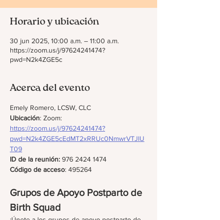
Horario y ubicación
30 jun 2025, 10:00 a.m. – 11:00 a.m.
https://zoom.us/j/97624241474?
pwd=N2k4ZGE5c
Acerca del evento
Emely Romero, LCSW, CLC
Ubicación
: Zoom: 
https://zoom.us/j/97624241474?
pwd=N2k4ZGE5cEdMT2xRRUc0NmwrVTJlU
T09
ID de la reunión: 
976 2424 1474
Código de acceso
: 495264
Grupos de Apoyo Postparto de 
Birth Squad
¡Únete a los grupos de apoyo postparto de 