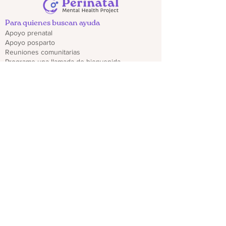
Para quienes buscan ayuda
Apoyo prenatal
Apoyo posparto
Reuniones comunitarias
Programe una llamada de bienvenida
Obtén ayuda de emergencia
Recursos locales para padres y parejas
Encuentra recursos
Para profesionales
Regístrate para recibir actualizaciones del
proveedor
Capacitaciones y seminarios web
Descargar folletos de CO PMHP
Genera un impacto
Donate
Compartir materiales CO PMHP
Colabora con nosotros