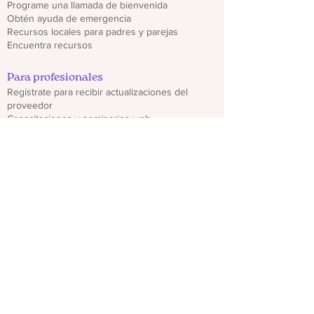
Programe una llamada de bienvenida
Obtén ayuda de emergencia
Recursos locales para padres y parejas
Encuentra recursos
Para profesionales
Regístrate para recibir actualizaciones del
proveedor
Capacitaciones y seminarios web
Descargar folletos de CO PMHP
Genera un impacto
Donate
Compartir materiales CO PMHP
Colabora con nosotros
Descargo de responsabilidad
política de privacidad
hello@copmhp.org