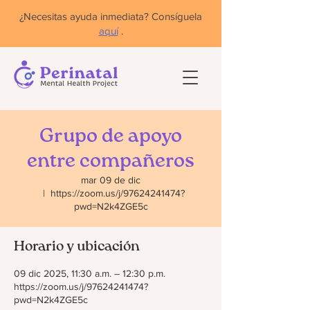
¿Necesitas ayuda inmediata? Consíguela
aquí
.
Grupo de apoyo
entre compañeros
mar 09 de dic
  |  
https://zoom.us/j/97624241474?
pwd=N2k4ZGE5c
Horario y ubicación
09 dic 2025, 11:30 a.m. – 12:30 p.m.
https://zoom.us/j/97624241474?
pwd=N2k4ZGE5c