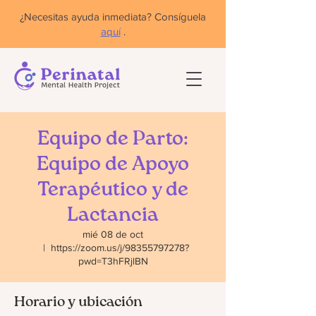
¿Necesitas ayuda inmediata? Consíguela
aquí
.
Equipo de Parto:
Equipo de Apoyo
Terapéutico y de
Lactancia
mié 08 de oct
  |  
https://zoom.us/j/98355797278?
pwd=T3hFRjlBN
Horario y ubicación