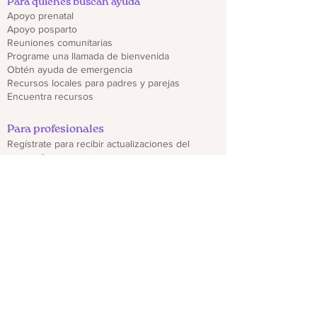
Para quienes buscan ayuda
Apoyo prenatal
Apoyo posparto
Reuniones comunitarias
Programe una llamada de bienvenida
Obtén ayuda de emergencia
Recursos locales para padres y parejas
Encuentra recursos
Para profesionales
Regístrate para recibir actualizaciones del
proveedor
Capacitaciones y seminarios web
Descargar folletos de CO PMHP
Genera un impacto
Donate
Compartir materiales CO PMHP
Colabora con nosotros
Descargo de responsabilidad
política de privacidad