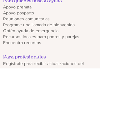
Para quienes buscan ayuda
Apoyo prenatal
Apoyo posparto
Reuniones comunitarias
Programe una llamada de bienvenida
Obtén ayuda de emergencia
Recursos locales para padres y parejas
Encuentra recursos
Para profesionales
Regístrate para recibir actualizaciones del
proveedor
Capacitaciones y seminarios web
Descargar folletos de CO PMHP
Genera un impacto
Donate
Compartir materiales CO PMHP
Colabora con nosotros
Descargo de responsabilidad
política de privacidad