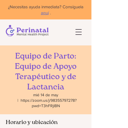
¿Necesitas ayuda inmediata? Consíguela
aquí
.
Equipo de Parto:
Equipo de Apoyo
Terapéutico y de
Lactancia
mié 14 de may
  |  
https://zoom.us/j/98355797278?
pwd=T3hFRjlBN
Horario y ubicación