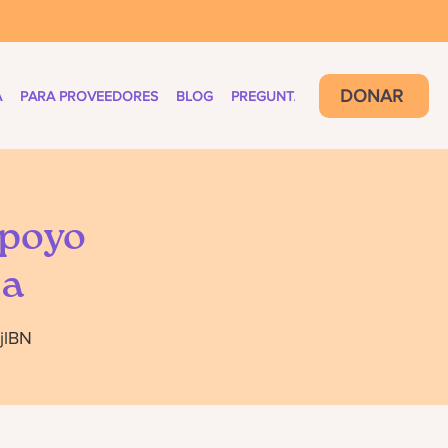
DONAR
A
PARA PROVEEDORES
BLOG
PREGUNTAS FRECUENTES
Apoyo
ia
jlBN