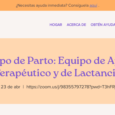
¿Necesitas ayuda inmediata? Consíguela
aquí
.
HOGAR
ACERCA DE
OBTÉN AYUD
po de Parto: Equipo de 
erapéutico y de Lactanc
 23 de abr
  |  
https://zoom.us/j/98355797278?pwd=T3hFR