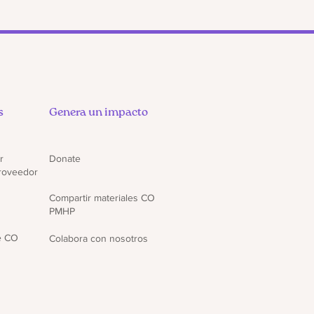
s
Genera un impacto
r
Donate
proveedor
Compartir materiales CO
PMHP
e CO
Colabora con nosotros