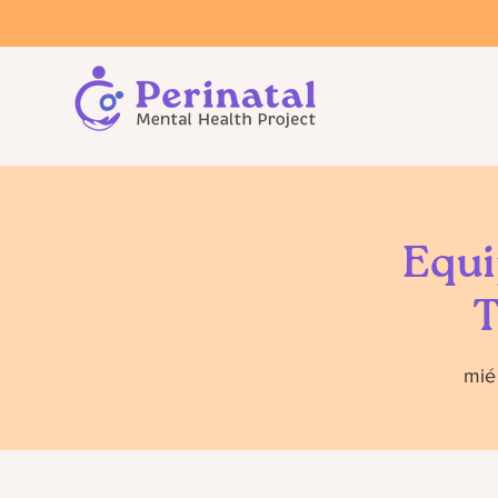
Equi
T
mié