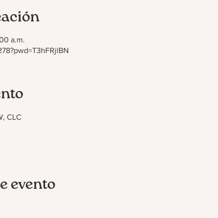
cación
:00 a.m.
7278?pwd=T3hFRjlBN
ento
W, CLC
e evento