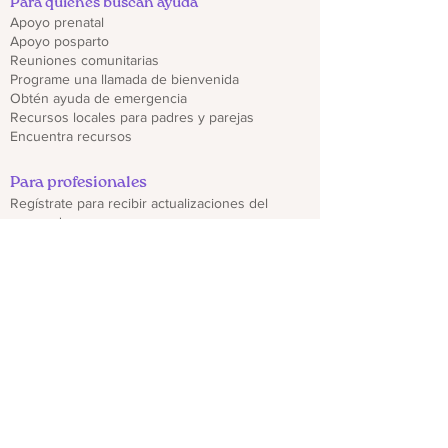
Para quienes buscan ayuda
Apoyo prenatal
Apoyo posparto
Reuniones comunitarias
Programe una llamada de bienvenida
Obtén ayuda de emergencia
Recursos locales para padres y parejas
Encuentra recursos
Para profesionales
Regístrate para recibir actualizaciones del
proveedor
Capacitaciones y seminarios web
Descargar folletos de CO PMHP
Genera un impacto
Donate
Compartir materiales CO PMHP
Colabora con nosotros
Descargo de responsabilidad
política de privacidad