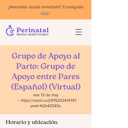
¿Necesitas ayuda inmediata? Consíguela
aquí
.
Grupo de Apoyo al
Parto: Grupo de
Apoyo entre Pares
(Español) (Virtual)
mar 13 de may
  |  
https://zoom.us/j/97624241474?
pwd=N2k4ZGE5c
Horario y ubicación